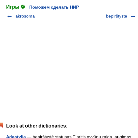
Игры ⚽
Поможем сделать НИР
akrosoma
bepirštystė
Look at other dictionaries:
Adactylia
— bepirštystė statusas T sritis gyvūnų raida, augimas,