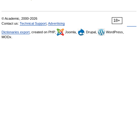
© Academic, 2000-2026
18+
Contact us:
Technical Support
,
Advertising
Dictionaries export
, created on PHP,
Joomla,
Drupal,
WordPress,
MODx.