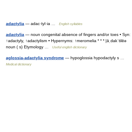
adactylia
— adac·tyl·ia …
English syllables
adactylia
— noun congenital absence of fingers and/or toes • Syn:
↑adactyly, ↑adactylism • Hypernyms: ↑meromelia * * * |āˌdakˈtilēə
noun ( s) Etymology …
Useful english dictionary
aglossia-adactylia syndrome
— hypoglossia hypodactyly s …
Medical dictionary