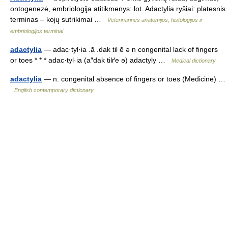
ontogenezė, embriologija atitikmenys: lot. Adactylia ryšiai: platesnis
terminas – kojų sutrikimai …
Veterinarinės anatomijos, histologijos ir
embriologijos terminai
adactylia
— adac·tyl·ia .ā .dak til ē ə n congenital lack of fingers
or toes * * * adac·tyl·ia (a″dak tilґe ə) adactyly …
Medical dictionary
adactylia
— n. congenital absence of fingers or toes (Medicine) …
English contemporary dictionary