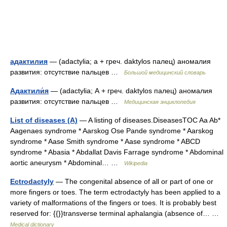
адактилия
— (adactylia; а + греч. daktylos палец) аномалия
развития: отсутствие пальцев …
Большой медицинский словарь
Адактили́я
— (adactylia; А + греч. daktylos палец) аномалия
развития: отсутствие пальцев …
Медицинская энциклопедия
List of diseases (A)
— A listing of diseases.DiseasesTOC Aa Ab*
Aagenaes syndrome * Aarskog Ose Pande syndrome * Aarskog
syndrome * Aase Smith syndrome * Aase syndrome * ABCD
syndrome * Abasia * Abdallat Davis Farrage syndrome * Abdominal
aortic aneurysm * Abdominal… …
Wikipedia
Ectrodactyly
— The congenital absence of all or part of one or
more fingers or toes. The term ectrodactyly has been applied to a
variety of malformations of the fingers or toes. It is probably best
reserved for: {{}}transverse terminal aphalangia (absence of… …
Medical dictionary