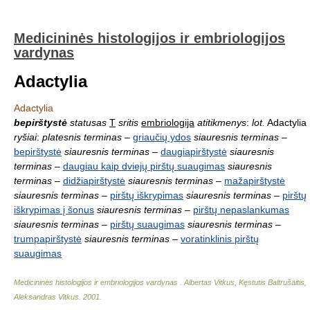
Medicininės histologijos ir embriologijos
vardynas
Adactylia
Adactylia
bepirštystė
statusas
T
sritis
embriologija
atitikmenys
:
lot.
Adactylia
ryšiai
:
platesnis terminas
–
griaučių ydos
siauresnis terminas
–
bepirštystė
siauresnis terminas
–
daugiapirštystė
siauresnis
terminas
–
daugiau kaip dviejų pirštų suaugimas
siauresnis
terminas
–
didžiapirštystė
siauresnis terminas
–
mažapirštystė
siauresnis terminas
–
pirštų iškrypimas
siauresnis terminas
–
pirštų
iškrypimas į šonus
siauresnis terminas
–
pirštų nepaslankumas
siauresnis terminas
–
pirštų suaugimas
siauresnis terminas
–
trumpapirštystė
siauresnis terminas
–
voratinklinis pirštų
suaugimas
Medicininės histologijos ir embriologijos vardynas
.
Albertas Vitkus, Kęstutis Baltrušaitis,
Aleksandras Vitkus
.
2001
.